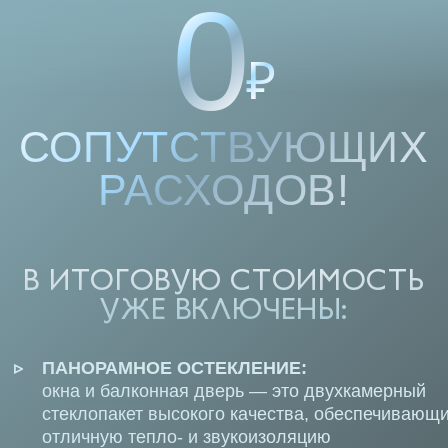
КАК ФОРМИРУЕТСЯ
ЦЕНА
ВАШЕЙ ИДЕАЛЬНОЙ
ПОКУПКИ В SIGMA PLAZA?
Мы понимаем, что выбор
недвижимости — это важное решение.
Именно поэтому хотим сделать этот
процесс максимально прозрачным
и понятным для Вас. На итоговую
стоимость лота в SIGMA PLAZA влияет
следующее:
ЭТАЖ, НА КОТОРОМ