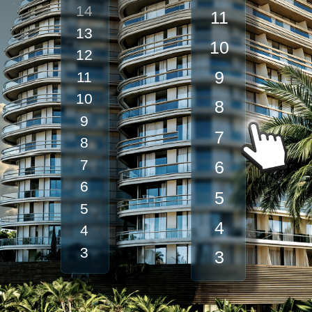
7
8
7
6
6
5
5
4
4
3
3
ВАРИАНТЫ
ОПЛАТЫ
ЕДИНОВРЕМЕННАЯ
ОПЛАТА
предоставляется скидка 7%
при единовременной полной
оплате выбранного Вами лота