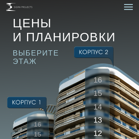
ЦЕНЫ
И ПЛАНИРОВКИ
ВЫБЕРИТЕ
ЭТАЖ
16
15
14
13
16
12
15
14
11
13
10
12
9
11
10
8
9