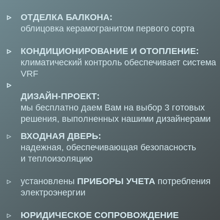
РАСПОЛОЖЕНА КВАРТИРА
чем выше, тем прекраснее вид,
больше приватности, эксклюзивная
атмосфера, много простора и
воздуха, что отражается на
стоимости.
ОРИЕНТАЦИЯ
ПО СТОРОНАМ СВЕТА
направление окон определяет
уровень естественного освещения
и видовые характеристики, что
также влияет на цену.
ПЛОЩАДЬ
количество квадратных метров,
разумеется, является одним
из основных факторов,