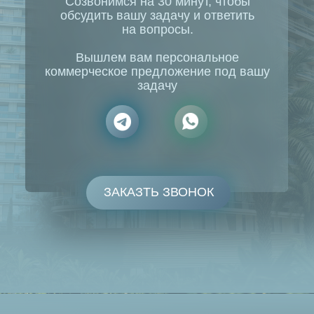
▹
ОТДЕЛКА БАЛКОНА:
облицовка керамогранитом первого сорта
▹
КОНДИЦИОНИРОВАНИЕ И ОТОПЛЕНИЕ:
климатический контроль обеспечивает система
VRF
▹
ДИЗАЙН-ПРОЕКТ:
мы бесплатно даем Вам на выбор 3 готовых
решения, выполненных нашими дизайнерами
▹
ВХОДНАЯ ДВЕРЬ:
надежная, обеспечивающая безопасность
и теплоизоляцию
▹
установлены
ПРИБОРЫ УЧЕТА
потребления
электроэнергии
▹
ЮРИДИЧЕСКОЕ СОПРОВОЖДЕНИЕ
«под ключ»:
подготовка документов по оформлению
сделки, взаимодействие с Гос. органами
Абхазии, вплоть до получения
государственной регистрации права
собственности, оплата нотариальных
расходов.