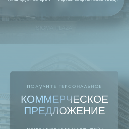
ЗАКАЗТЬ ЗВОНОК
0
₽
СОПУТСТВУЮЩИХ
РАСХОДОВ!
В ИТОГОВУЮ СТОИМОСТЬ
УЖЕ ВКЛЮЧЕНЫ:
▹
ПАНОРАМНОЕ ОСТЕКЛЕНИЕ:
окна и балконная дверь — это двухкамерный
стеклопакет высокого качества, обеспечивающий
отличную тепло- и звукоизоляцию