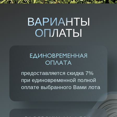
РАССРОЧКА НА 1 ГОД
50/50
при внесении 50%
на оставшуюся сумму
предоставляется рассрочка
на год равными платежами
поквартально
ВАЖНЫЙ НЮАНС:
последний взнос по любому из этих планов
должен быть произведен не позднее чем за 6
месяцев до ввода комплекса в эксплуатацию
(планируемый срок — первый квартал 2028 года).